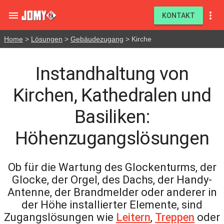


KONTAKT
Home
>
Lösungen
>
Gebäudezugang
> Kirche
Instandhaltung von
Kirchen, Kathedralen und
Basiliken:
Höhenzugangslösungen
Ob für die Wartung des Glockenturms, der
Glocke, der Orgel, des Dachs, der Handy-
Antenne, der Brandmelder oder anderer in
der Höhe installierter Elemente, sind
Zugangslösungen wie
Leitern
,
Treppen
oder