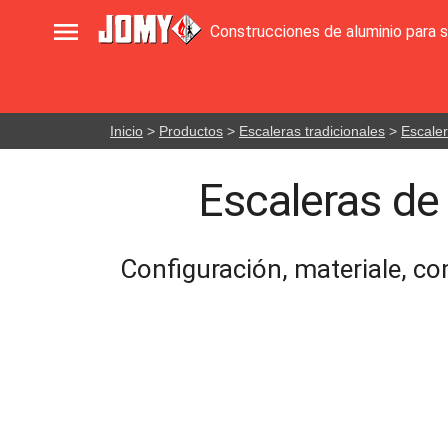

Construcciones de aluminio para 
Inicio
>
Productos
>
Escaleras tradicionales
>
Escale
Escaleras de
Configuración, materiale, c