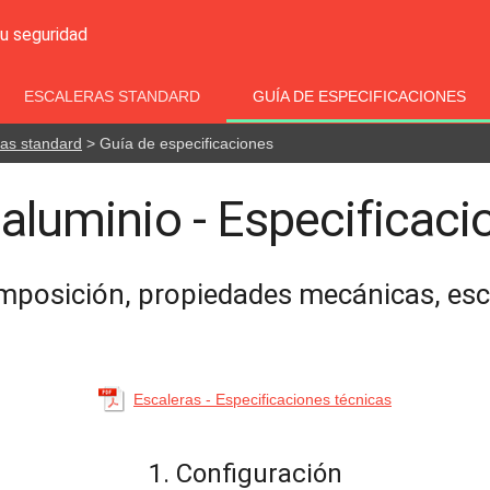
su seguridad
ESCALERAS STANDARD
GUÍA DE ESPECIFICACIONES
ras standard
> Guía de especificaciones
 aluminio - Especificaci
omposición, propiedades mecánicas, es
Escaleras - Especificaciones técnicas
1. Configuración