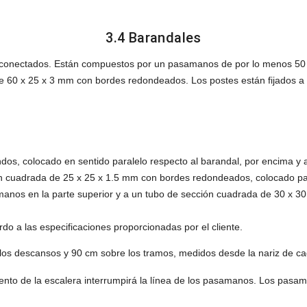
3.4 Barandales
n conectados. Están compuestos por un pasamanos de por lo menos 5
0 x 25 x 3 mm con bordes redondeados. Los postes están fijados a lo
dos, colocado en sentido paralelo respecto al barandal, por encima y a 
ón cuadrada de 25 x 25 x 1.5 mm con bordes redondeados, colocado pa
manos en la parte superior y a un tubo de sección cuadrada de 30 x 3
o a las especificaciones proporcionadas por el cliente.
 los descansos y 90 cm sobre los tramos, medidos desde la nariz de ca
nto de la escalera interrumpirá la línea de los pasamanos. Los pasa