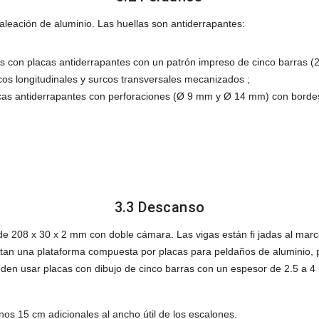
aleación de aluminio. Las huellas son antiderrapantes:
os con placas antiderrapantes con un patrón impreso de cinco barras (
cos longitudinales y surcos transversales mecanizados ;
acas antiderrapantes con perforaciones (Ø 9 mm y Ø 14 mm) con borde
3.3 Descanso
e 208 x 30 x 2 mm con doble cámara. Las vigas están fi jadas al mar
an una plataforma compuesta por placas para peldaños de aluminio, per
den usar placas con dibujo de cinco barras con un espesor de 2.5 a 
os 15 cm adicionales al ancho útil de los escalones.