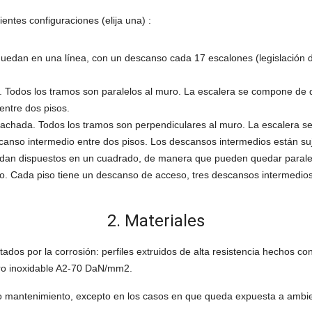
entes configuraciones (elija una) :
uedan en una línea, con un descanso cada 17 escalones (legislación de
da. Todos los tramos son paralelos al muro. La escalera se compone de 
entre dos pisos.
a fachada. Todos los tramos son perpendiculares al muro. La escalera s
anso intermedio entre dos pisos. Los descansos intermedios están suje
dan dispuestos en un cuadrado, de manera que pueden quedar paralel
o. Cada piso tiene un descanso de acceso, tres descansos intermedios
2. Materiales
tados por la corrosión: perfiles extruidos de alta resistencia hechos c
ero inoxidable A2-70 DaN/mm2.
a o mantenimiento, excepto en los casos en que queda expuesta a ambi