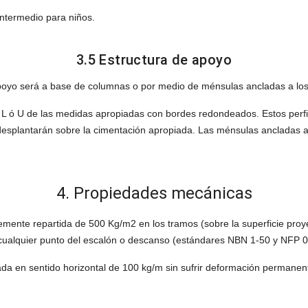
intermedio para niños.
3.5 Estructura de apoyo
apoyo será a base de columnas o por medio de ménsulas ancladas a lo
L ó U de las medidas apropiadas con bordes redondeados. Estos perfile
 desplantarán sobre la cimentación apropiada. Las ménsulas ancladas a
4. Propiedades mecánicas
emente repartida de 500 Kg/m2 en los tramos (sobre la superficie proye
cualquier punto del escalón o descanso (estándares NBN 1-50 y NFP 0
ada en sentido horizontal de 100 kg/m sin sufrir deformación perman