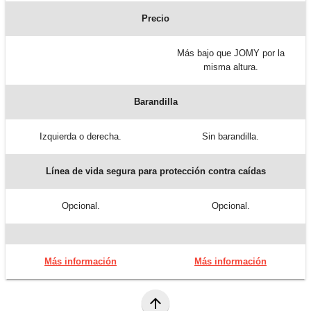
Precio
Más bajo que JOMY por la
misma altura.
Barandilla
Izquierda o derecha.
Sin barandilla.
Línea de vida segura para protección contra caídas
Opcional.
Opcional.
Más información
Más información
arrow_upward