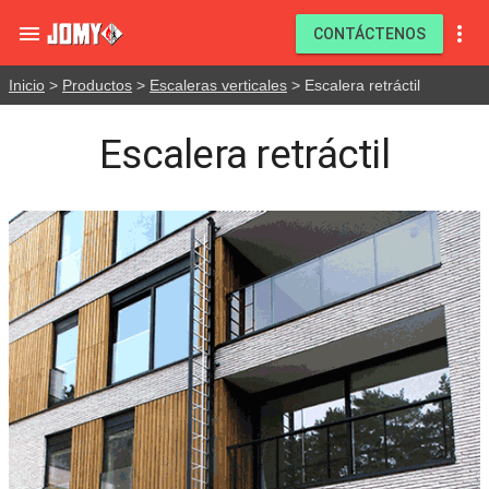


CONTÁCTENOS
Inicio
>
Productos
>
Escaleras verticales
> Escalera retráctil
Escalera retráctil