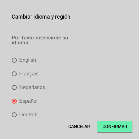
Cambiar idioma y región
es
Por favor seleccione su
idioma:
es
English
es
Français
es
Nederlands
Necessary
Analytics
Preferences
Marketing
Español
Detector de apertura
Accept all
Accept selection
Deutsch
cookie
Accept only necessary
CANCELAR
CONFIRMAR