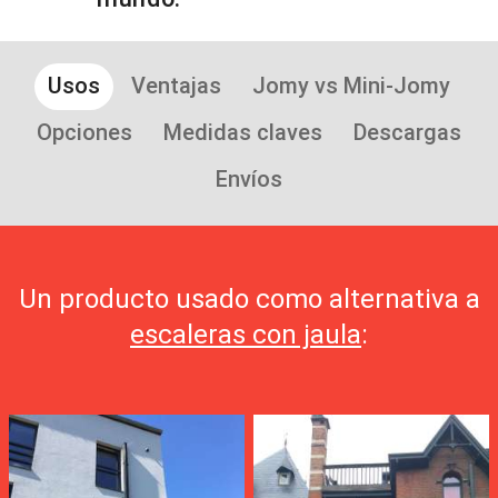
Usos
Ventajas
Jomy vs Mini-Jomy
Opciones
Medidas claves
Descargas
Envíos
Un producto usado como alternativa a
escaleras con jaula
: