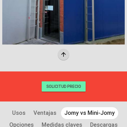
arrow_upward
SOLICITUD PRECIO
Usos
Ventajas
Jomy vs Mini-Jomy
Opciones
Medidas claves
Descargas