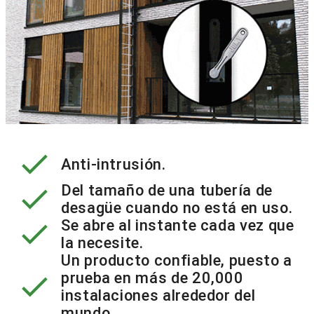
check
Anti-intrusión.
check
Del tamaño de una tubería de
desagüe cuando no está en uso.
check
Se abre al instante cada vez que
la necesite.
Un producto confiable, puesto a
check
prueba en más de 20,000
instalaciones alrededor del
mundo.