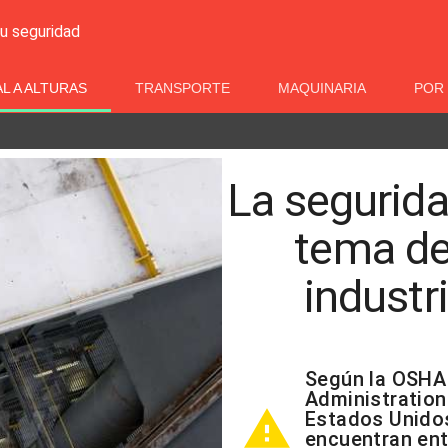
su seguridad
L A ALTURAS
TRANSPORTE
MAQUINARIA
POR 
La segurida
tema de 
industr
Según la OSHA 
Administration
warning
Estados Unidos
encuentran ent