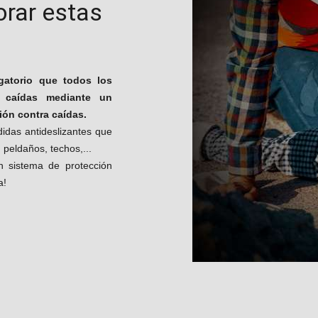
orar estas
igatorio que todos los
a caídas mediante un
ión contra caídas.
das antideslizantes que
 peldaños, techos,...
n sistema de protección
a!