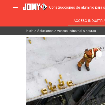

Construcciones de aluminio para 
ACCESO INDUSTRIA
Inicio
>
Soluciones
> Acceso industrial a alturas