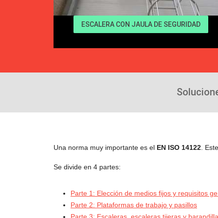
ESCALERA CON JAULA DE SEGURIDAD
Solucion
Una norma muy importante es el
EN ISO 14122
. Est
Se divide en 4 partes:
Parte 1: Elección de medios fijos y requisitos 
Parte 2: Plataformas de trabajo y pasillos
Parte 3: Escaleras, escaleras tijeras y barandill