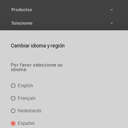
Productos
Soluciones
Fuentes
Cambiar idioma y región
Compañía
es
Contactar
Por favor seleccione su
idioma:
es
Estás aquí:
Inicio
>
Productos
>
Escaleras verticales
>
Escaleras verticales sin jaula
English
es
JOMY SA
Français
es

es@jomy.com
Nederlands

Necessary
Analytics
Preferences
Marketing
+32 4 278 78 57
Español