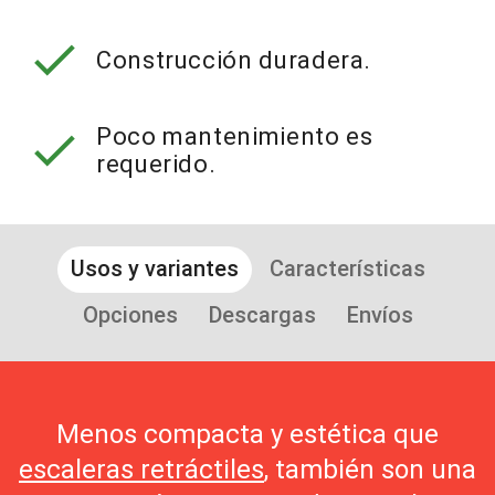
check
Construcción duradera.
check
Poco mantenimiento es
requerido.
Usos y variantes
Características
Opciones
Descargas
Envíos
Menos compacta y estética que
escaleras retráctiles
, también son una