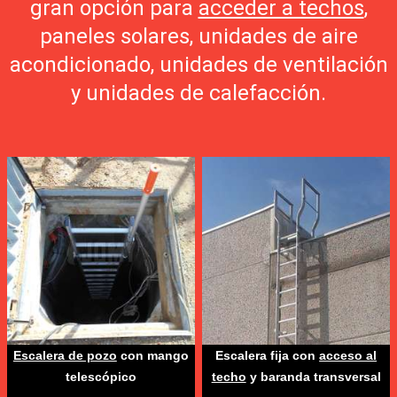
gran opción para
acceder a techos
,
paneles solares, unidades de aire
acondicionado, unidades de ventilación
y unidades de calefacción.
Escalera de pozo
con mango
Escalera fija con
acceso al
telescópico
techo
y baranda transversal