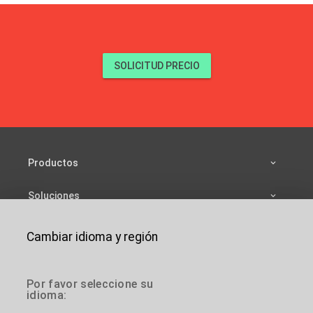
SOLICITUD PRECIO
Productos
Soluciones
Fuentes
Cambiar idioma y región
Compañía
es
Por favor seleccione su
idioma:
Contactar