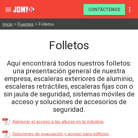


CONTÁCTENOS
Inicio
>
Fuentes
> Folletos
Folletos
Aquí encontrará todos nuestros folletos:
una presentación general de nuestra
empresa, escaleras exteriores de aluminio,
escaleras retráctiles, escaleras fijas con o
sin jaula de seguridad, sistemas móviles de
acceso y soluciones de accesorios de
seguridad.
Asegurar el acceso a las alturas en la industria
Soluciones de evacuación y acceso para edificios