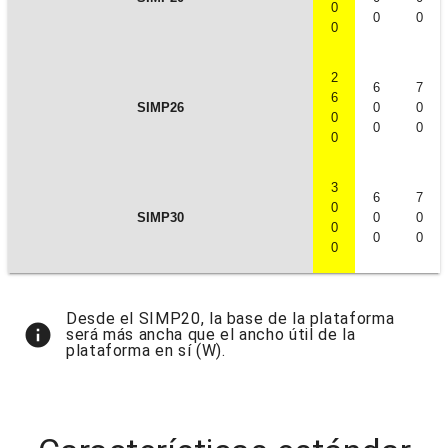
0
0
0
0
2
6
7
6
SIMP26
0
0
0
0
0
0
3
6
7
0
SIMP30
0
0
0
0
0
0
Desde el SIMP20, la base de la plataforma
info
será más ancha que el ancho útil de la
plataforma en sí (W).