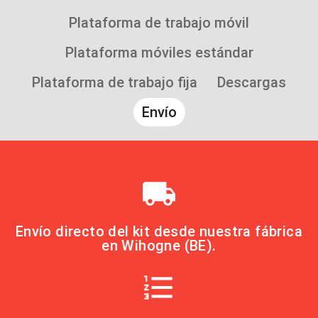
Plataforma de trabajo móvil
Plataforma móviles estándar
Plataforma de trabajo fija
Descargas
Envío
local_shipping
Envío directo del kit desde nuestra fábrica
en Wihogne (BE).
format_list_numbered